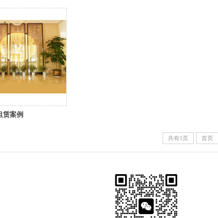
租赁案例
共有1页
首页
细报价方案请联系
397136377（总监）