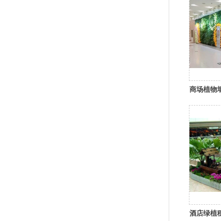
商场植物
酒店绿植