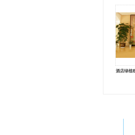
酒店绿植
详
15