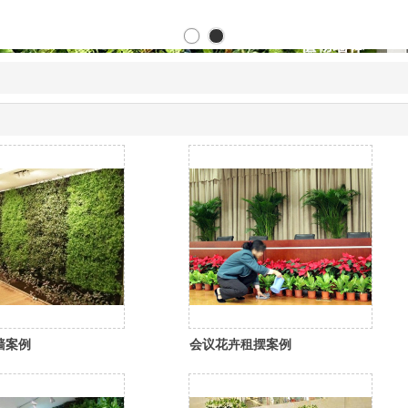
墙案例
会议花卉租摆案例