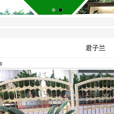
容
君子兰
容