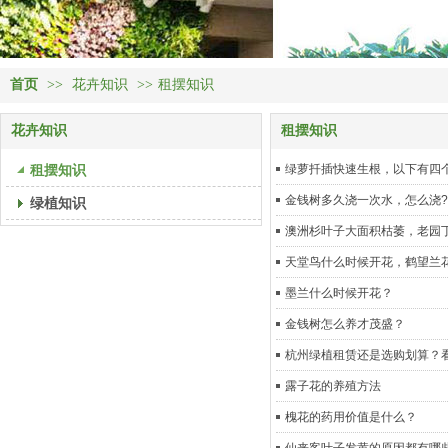
首页
>>
花卉知识
>>
租摆知识
花卉知识
租摆知识
租摆知识
绿萝扦插快速生根，以下有四
金钱树多久浇一次水，怎么浇?
绿植知识
澳洲杉叶子大面积枯萎，老园
天堂鸟什么时候开花，鹤望兰
墨兰什么时候开花？
金钱树怎么养才茂盛？
杭州绿植租赁还是选购划算？
露子花的养殖方法
槐花的药用价值是什么？