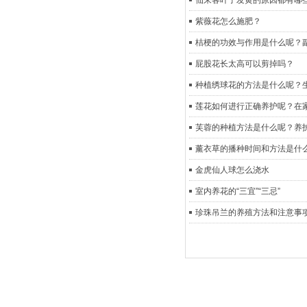
仙来客叶子发黄的原因都有哪
紫薇花怎么施肥？
桔梗的功效与作用是什么呢？
屁股花长太高可以剪掉吗？
种植绣球花的方法是什么呢？
莲花如何进行正确养护呢？在
芙蓉的种植方法是什么呢？养
薰衣草的播种时间和方法是什
金虎仙人球怎么浇水
室内养花的“三宜”“三忌”
珍珠吊兰的养殖方法和注意事