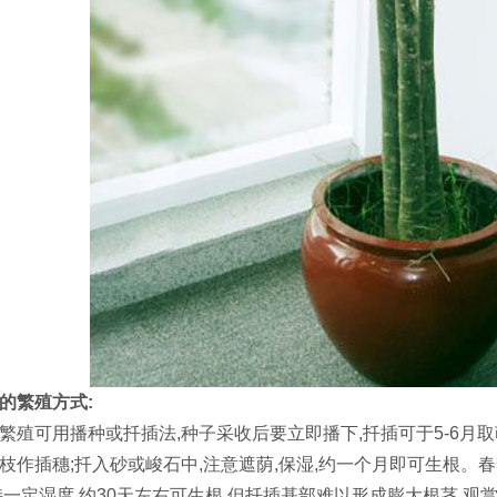
的繁殖方式:
繁殖可用播种或扦插法,种子采收后要立即播下,扦插可于5-6月取
枝作插穗;扦入砂或峻石中,注意遮荫,保湿,约一个月即可生根。
持一定湿度,约30天左右可生根,但扦插基部难以形成膨大根茎,观