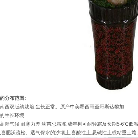
的分布范围:
南西双版纳栽培,生长正常。原产中美墨西哥至哥斯达黎加
的生长环境
高湿气候,耐寒力差,幼苗忌霜冻,成年树可耐轻霜及长期5-6℃低
,喜肥沃疏松、透气保水的沙壤土,喜酸性土,忌碱性土或粘重土壤