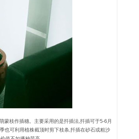
萌蒙枝作插穗。主要采用的是扦插法,扦插可于5-6月
春季也可利用植株截顶时剪下枝条,扦插在砂石或粗沙
赏价值不如播种苗高。