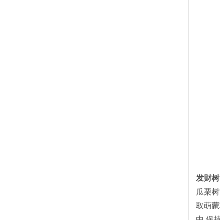
发财树
瓜栗树
取萌蒙
中,保