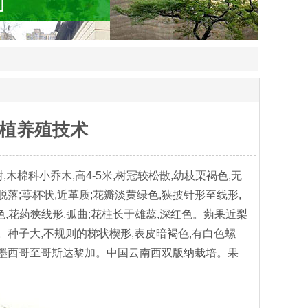
植养殖技术
1]),俗称发财树,木棉科小乔木,高4-5米,树冠较松散,幼枝栗褐色,无
落;萼杯状,近革质;花瓣淡黄绿色,狭披针形至线形,
红色,花药狭线形,弧曲;花柱长于雄蕊,深红色。蒴果近梨
数。种子大,不规则的梯状楔形,表皮暗褐色,有白色螺
中美墨西哥至哥斯达黎加。中国云南西双版纳栽培。果