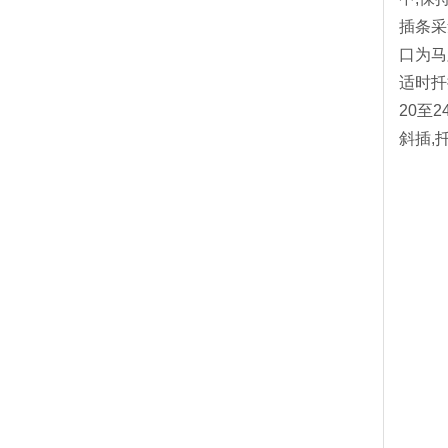
插条采
口为马
适时扦
20至
斜插,