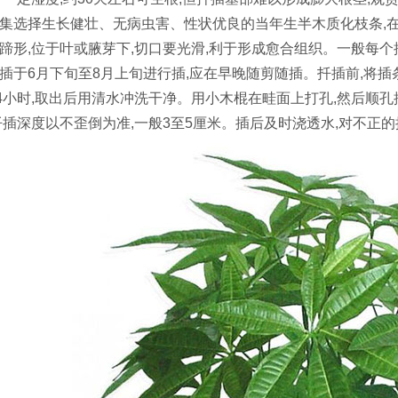
集选择生长健壮、无病虫害、性状优良的当年生半木质化枝条,在
蹄形,位于叶或腋芽下,切口要光滑,利于形成愈合组织。一般每个
插于6月下旬至8月上旬进行插,应在早晚随剪随插。扦插前,将插条的
24小时,取出后用清水冲洗干净。用小木棍在畦面上打孔,然后顺
扦插深度以不歪倒为准,一般3至5厘米。插后及时浇透水,对不正的