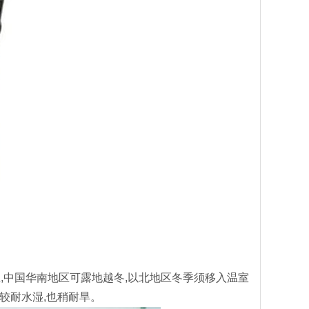
温,中国华南地区可露地越冬,以北地区冬季须移入温室
,较耐水湿,也稍耐旱。