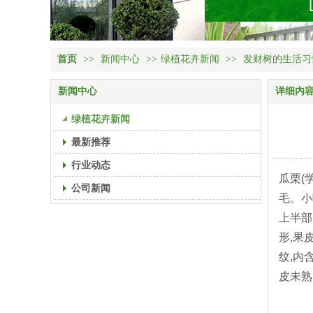
首页
>>
新闻中心
>>
绿植花卉新闻
>>
发财树的生活习
新闻中心
详细内
绿植花卉新闻
最新推荐
行业动态
瓜栗(学
公司新闻
毛。小
上半部
形,果
纹,内
皮未熟