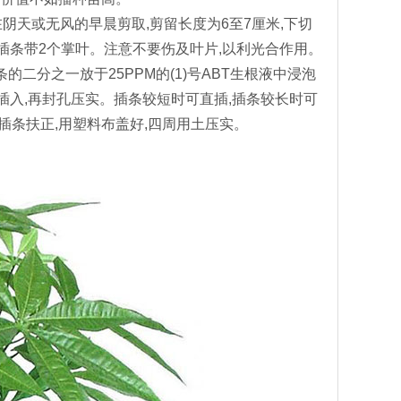
阴天或无风的早晨剪取,剪留长度为6至7厘米,下切
插条带2个掌叶。注意不要伤及叶片,以利光合作用。
二分之一放于25PPM的(1)号ABT生根液中浸泡
孔插入,再封孔压实。插条较短时可直插,插条较长时可
插条扶正,用塑料布盖好,四周用土压实。