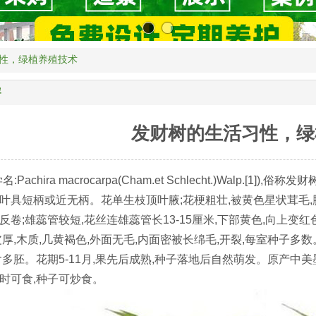
性，绿植养殖技术
容
发财树的生活习性，绿
名:Pachira macrocarpa(Cham.et Schlecht.)Walp.[
叶具短柄或近无柄。花单生枝顶叶腋;花梗粗壮,被黄色星状茸毛,脱
反卷;雄蕊管较短,花丝连雄蕊管长13-15厘米,下部黄色,向上变
皮厚,木质,几黄褐色,外面无毛,内面密被长绵毛,开裂,每室种子多
含多胚。花期5-11月,果先后成熟,种子落地后自然萌发。原产
时可食,种子可炒食。