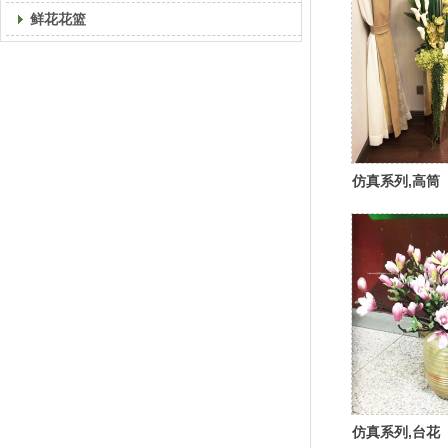
鲜花花篮
仿真系列,高筒
仿真系列,台花